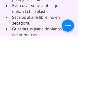
Evita usar suavizantes que 
dañan la tela elástica.  
Sécalos al aire libre, no en 
secadora.  
Guarda tus jeans doblados para 
evitar marcas.  
Con estos cuidados, tus jeans plus 
size se mantendrán como nuevos 
por más tiempo.
Por qué elegir Curvas 
para tus 
jeans plus 
size
En Curvas, no solo vendemos ropa. 