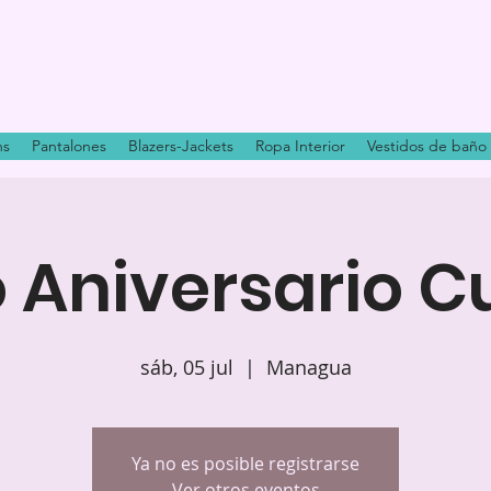
ns
Pantalones
Blazers-Jackets
Ropa Interior
Vestidos de baño
 Aniversario C
sáb, 05 jul
  |  
Managua
Ya no es posible registrarse
Ver otros eventos