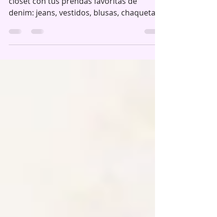
Es el momento perfecto para renovar tu
clóset con tus prendas favoritas de
denim: jeans, vestidos, blusas, chaquetas,
faldas y mucho más. Descubrí una
colección Plus Size pensada para
combinar estilo, comodidad y versatilidad,
disponible en tallas desde 1XL. ¡Vestidos y
Sets! ¡Blusas, chalecos y chaquetas denim!
¡Jeans americanos! ¡Faldas! ¡Shorts!