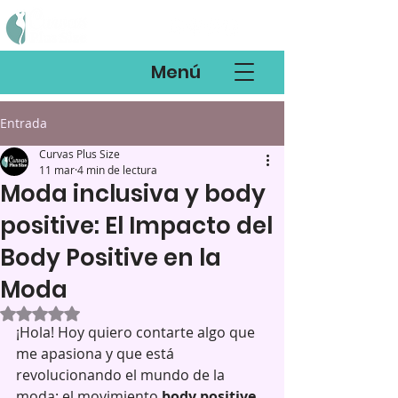
Menú
Entrada
Curvas Plus Size
11 mar
4 min de lectura
Moda inclusiva y body
positive: El Impacto del
Body Positive en la
Moda
Obtuvo NaN de 5 estrellas.
¡Hola! Hoy quiero contarte algo que 
me apasiona y que está 
revolucionando el mundo de la 
moda: el movimiento 
body positive
. 