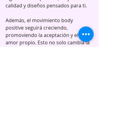
calidad y diseños pensados para ti.
Además, el movimiento body 
positive seguirá creciendo, 
promoviendo la aceptación y el 
amor propio. Esto no solo cambia la 
moda, sino también la forma en que 
nos vemos a nosotras mismas y 
cómo nos relacionamos con nuestro 
cuerpo.
Si quieres apoyar este cambio, busca 
marcas que promuevan la inclusión 
y comparte tu experiencia. Juntas 
podemos hacer que la moda en 
Nicaragua sea un reflejo real de 
nuestra diversidad y belleza.