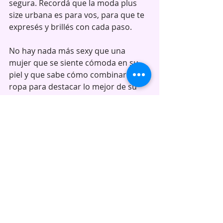
segura. Recordá que la moda plus 
size urbana es para vos, para que te 
expresés y brillés con cada paso.
No hay nada más sexy que una 
mujer que se siente cómoda en su 
piel y que sabe cómo combinar su 
ropa para destacar lo mejor de su 
figura. Así que agarrá esas prendas 
que te hacen sentir una verdadera 
bichota y preparate para perrear 
toda la noche con el mejor estilo.
Antes de que se agoten, no olvidés 
visitar la tienda online o física de 
Curvas Plus Size
 y conseguir estas 
prendas que te van a hacer brillar en 
el concierto de Yandel. ¡Es hora de 
que el mundo vea todo ese flow 